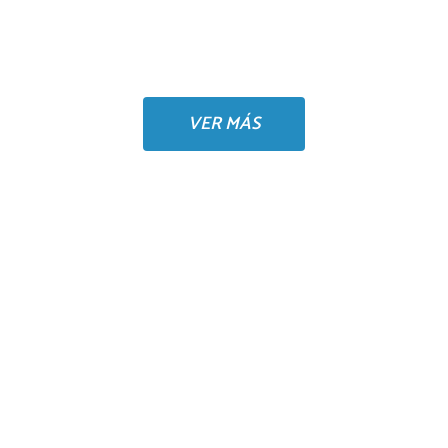
TREKKING EN PICOS DE
EUROPA
VER MÁS