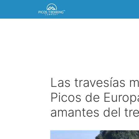
Saltar
al
contenido
Las travesías m
Picos de Europa
amantes del tr