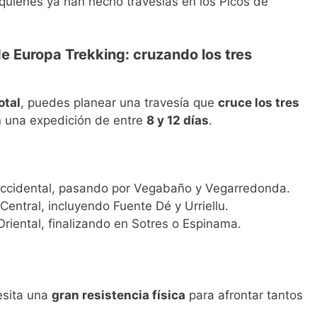
 quienes ya han hecho travesías en los Picos de
 de Europa Trekking: cruzando los tres
otal
, puedes planear una travesía que
cruce los tres
 una expedición de entre
8 y 12 días
.
Occidental, pasando por Vegabaño y Vegarredonda.
Central, incluyendo Fuente Dé y Urriellu.
Oriental, finalizando en Sotres o Espinama.
sita una
gran resistencia física
para afrontar tantos