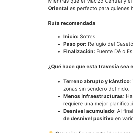
Mientras que el Macizo Central y el
Oriental
es perfecto para quienes 
Ruta recomendada
Inicio:
Sotres
Paso por:
Refugio del Casetó
Finalización:
Fuente Dé o E
¿Qué hace que esta travesía sea 
Terreno abrupto y kárstico
:
zonas sin sendero definido.
Menos infraestructuras
: Ha
requiere una mejor planificac
Desnivel acumulado
: Al fi
de desnivel positivo
en vario