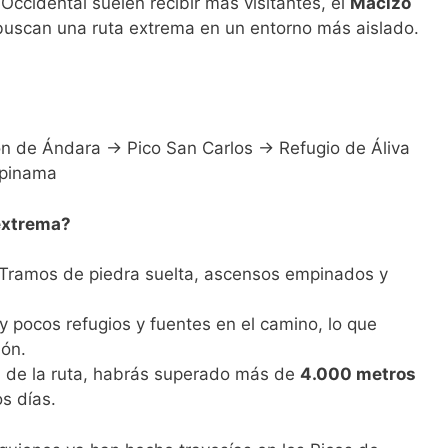
 Occidental suelen recibir más visitantes, el
Macizo
buscan una ruta extrema en un entorno más aislado.
n de Ándara → Pico San Carlos → Refugio de Áliva
spinama
extrema?
 Tramos de piedra suelta, ascensos empinados y
y pocos refugios y fuentes en el camino, lo que
ión.
nal de la ruta, habrás superado más de
4.000 metros
s días.